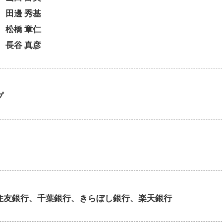
田邊 秀基
橋 章仁
谷 真彦
プ
住友銀行、千葉銀行、きらぼし銀行、楽天銀行