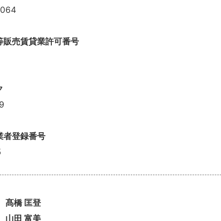
064
等販売賃貸業許可番号
ク
9
業者登録番号
5
橋 匡登
山田 富美