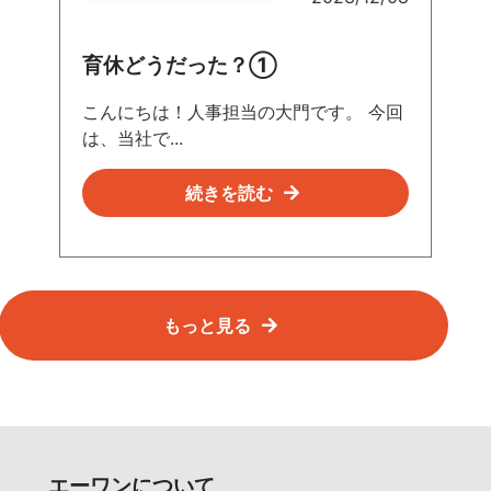
用
担
育休どうだった？①
当
者
こんにちは！人事担当の大門です。 今回
ブ
は、当社で...
ロ
グ
続きを読む
もっと見る
エーワンについて