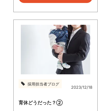
採用担当者ブログ
2023/12/18
採
用
担
育休どうだった？②
当