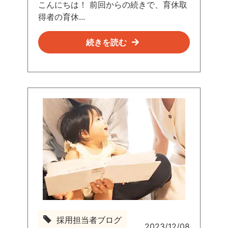
者
こんにちは！ 前回からの続きで、育休取
ブ
得者の育休...
ロ
グ
続きを読む
採用担当者ブログ
2023/12/08
採