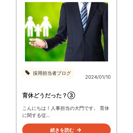
採用担当者ブログ
2024/01/10
採
用
担
育休どうだった？③
当
者
こんにちは！人事担当の大門です。 育休
ブ
に関する従...
ロ
グ
続きを読む