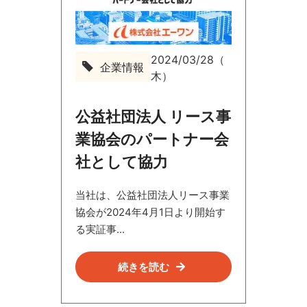
2024/03/28（
企業情報
企
木）
業
情
報
公益社団法人 リース事
業協会のパートナー会
社として協力
当社は、公益社団法人リース事業
協会が2024年4月1日より開始す
る実証事...
続きを読む