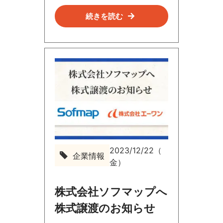
続きを読む
2023/12/22（
企業情報
企
金）
業
情
報
株式会社ソフマップへ
株式譲渡のお知らせ