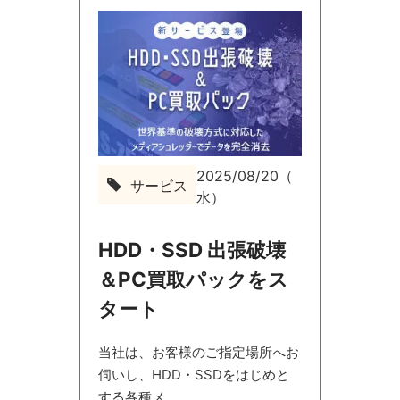
2025/08/20（
サービス
サ
水）
ー
ビ
ス
HDD・SSD 出張破壊
＆PC買取パックをス
タート
当社は、お客様のご指定場所へお
伺いし、HDD・SSDをはじめと
する各種メ...