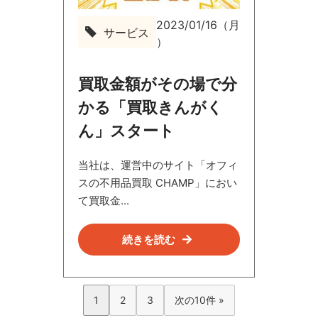
2023/01/16（月
サービス
サ
）
ー
ビ
ス
買取金額がその場で分
かる「買取きんがく
ん」スタート
当社は、運営中のサイト「オフィ
スの不用品買取 CHAMP」におい
て買取金...
続きを読む
1
2
3
次の10件 »