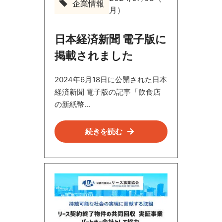
企業情報
企
月）
業
情
報
日本経済新聞 電子版に
掲載されました
2024年6月18日に公開された日本
経済新聞 電子版の記事「飲食店
の新紙幣...
続きを読む